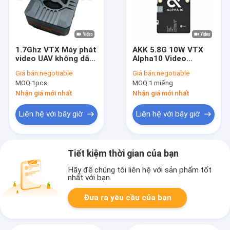
1.7Ghz VTX Máy phát
AKK 5.8G 10W VTX
video UAV không dây
Alpha10 Video
Hỗ trợ IRC Tramp
Transmitter Hỗ trợ
Giá bán:
negotiable
Giá bán:
negotiable
Video Link 4W RF
âm thanh thông minh
MOQ:
1pcs
MOQ:
1 miếng
Power VTX
với 80 CH Drone RC
phụ kiện
Nhận giá mới nhất
Nhận giá mới nhất
Liên hệ với bây giờ
Liên hệ với bây giờ
Tiết kiệm thời gian của bạn
Hãy để chúng tôi liên hệ với sản phẩm tốt
nhất với bạn.
Đưa ra yêu cầu của bạn