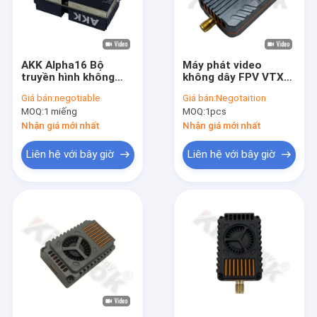
AKK Alpha16 Bộ
Máy phát video
truyền hình không
không dây FPV VTX
dây 5.8G 16W FPV
1.2G 4.5W, 16 kênh,
Giá bán:
negotiable
Giá bán:
Negotaition
VTX 96CH cho truyền
truyền dẫn đường dài
MOQ:
1 miếng
MOQ:
1pcs
hình máy bay không
cho máy bay không
người lái RC
người lái FPV RC
Nhận giá mới nhất
Nhận giá mới nhất
Liên hệ với bây giờ
Liên hệ với bây giờ
Nhà
Sản phẩm
video