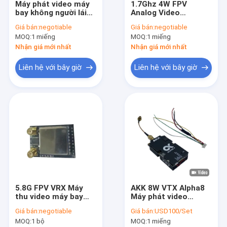
Máy phát video máy
1.7Ghz 4W FPV
Về chúng tôi
bay không người lái
Analog Video
3.3G 10W, VTX FPV
Transmitter với VTX
Giá bán:
negotiable
Giá bán:
negotiable
3.3Ghz không dây để
không dây tầm xa
Chuyến tham quan nhà máy
MOQ:
1 miếng
MOQ:
1 miếng
truyền video đường
cho UAV Video TX
dài
Nhận giá mới nhất
Nhận giá mới nhất
Kiểm soát chất lượng
Liên hệ với bây giờ
Liên hệ với bây giờ
Liên hệ với chúng tôi
Tin tức
Các vụ án
Máy bay không người lái VTX
5.8G FPV VRX Máy
AKK 8W VTX Alpha8
Máy phát video FPV
thu video máy bay
Máy phát video
không người lái không
không dây 80CH 5.8G
Bộ thu video FPV
Giá bán:
negotiable
Giá bán:
USD100/Set
dây 4990MHz-
8W 5W 3W 1W Hỗ trợ
MOQ:
1 bộ
MOQ:
1 miếng
5945MHz 8CH Video
nguồn Smart Audio