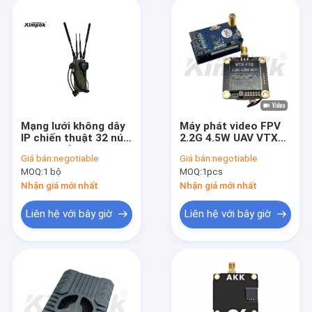
Mạng lưới không dây
Máy phát video FPV
IP chiến thuật 32 nút
2.2G 4.5W UAV VTX
20Mhz để thực thi
Phụ kiện máy bay
Giá bán:
negotiable
Giá bán:
negotiable
không người lái VTX
MOQ:
1 bộ
MOQ:
1pcs
VRX tầm xa
Nhận giá mới nhất
Nhận giá mới nhất
Liên hệ với bây giờ
Liên hệ với bây giờ