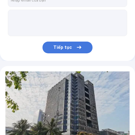
Bộ phát video âm thanh Back Pack COFDM 3-5 km NLOS với công suất RF 5 Watt
8 kênh Bộ phát video không dây kỹ thuật số COFDM với cổng nối tiếp để điều khiển PTZ
Bộ phát tín hiệu không dây COFDM chiến thuật 40 Watt 30km NLOS
Bộ phát video COFDM IP nhỏ với 2W Full Duplex Ethernet Trọng lượng 527g
Bộ truyền liên kết dữ liệu Ethernet 20W, bộ phát và bộ thu AV không dây 921600bps
Tiếp tục
video âm thanh Dữ liệu Máy phát IP COFDM NLOS Mobile Bi Directional
Bộ phát IP không dây Manpack COFDM Quân sự cho dữ liệu video RS232 RS485
Máy phát không dây FDD COFDM, Máy thu dải dài 8,7kg với RJ45
Bộ phát IP COFDM mạnh mẽ chiến thuật Quân sự 100W không dây
Máy phát và thu video kỹ thuật số FDD COFDM IP 921600bps OEM