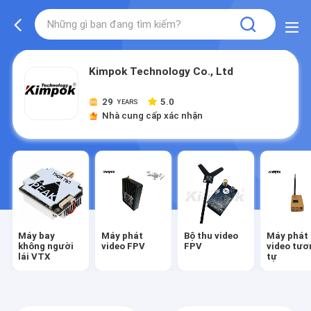
Kimpok Technology Co., Ltd
29
5.0
YEARS
Nhà cung cấp xác nhận
Máy bay
Máy phát
Bộ thu video
Máy phát
không người
video FPV
FPV
video tươ
lái VTX
tự