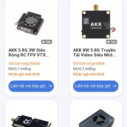
AKK 5.8G 3W Siêu
AKK 8W 5.8G Truyền
Rộng RC FPV VTX
Tải Video Siêu Nhỏ
3000mW 80CH
5.8Ghz Máy Phát
Giá bán:
negotiable
Giá bán:
negotiable
Truyền Tải Video
Video Drone 8W VTX
MOQ:
1 miếng
MOQ:
1 miếng
Tầm Xa Phụ Kiện Máy
96CH
Bay Không Người Lái
Nhận giá mới nhất
Nhận giá mới nhất
Liên hệ với bây giờ
Liên hệ với bây giờ