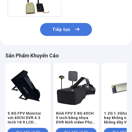
và máy thu với 5 Watt sức
mạnh
Tiếp tục
Sản Phẩm Khuyến Cáo
5.8G FPV Monitor
Kính FPV 5.8G 40CH
1.2G 1.3Ghz 
với 40CH DVR 4.3
5 inch bằng nhựa
bay không ngườ
Inch 16:9 LCD
DVR Kính video Phụ
không dây VT
Display NTSC/PAL
kiện máy bay không
32CH 7-36V D
Tìm kiếm tự động
người lái chuyên
Video Transmi