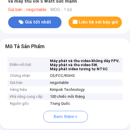
và máy thu với 5 Watt sức mạnh
Giá bán：negotiable
MOQ：1 bộ
Giá tốt nhất
Liên hệ với bây giờ
Mô Tả Sản Phẩm
,
Máy phát và thu video không dây FPV
Điểm nổi bật
,
Máy phát và thu video 5W
Máy phát video tương tự NTSC
Chứng nhận
CE/FCC/ROHS
Giá bán
negotiable
Hàng hiệu
Kimpok Technology
Khả năng cung cấp
100 chiếc mỗi tháng
Nguồn gốc
Trung Quốc
Xem thêm