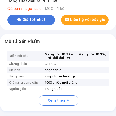
Công suất đầu ra RF 1-3W
Giá bán：negotiable
MOQ：1 bộ
Giá tốt nhất
Liên hệ với bây giờ
Mô Tả Sản Phẩm
,
,
Mạng lưới IP 32 nút
Mạng lưới IP 3W
Điểm nổi bật
Lưới dải dài 1W
Chứng nhận
CE FCC
Giá bán
negotiable
Hàng hiệu
Kimpok Technology
Khả năng cung cấp
1000 chiếc mỗi tháng
Nguồn gốc
Trung Quốc
Xem thêm