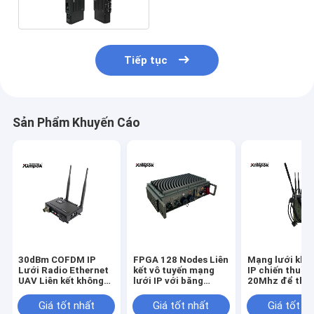
RF 1-3W
Tiếp tục
Sản Phẩm Khuyến Cáo
30dBm COFDM IP
FPGA 128 Nodes Liên
Mạng lưới khô
Lưới Radio Ethernet
kết vô tuyến mạng
IP chiến thuật
UAV Liên kết không
lưới IP với băng
20Mhz để thực
dây 20km LOS 32 nút
thông nhảy 20Mhz
Giá tốt nhất
Giá tốt nhất
Giá tốt n